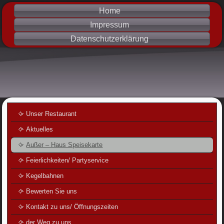
Home
Impressum
Datenschutzerklärung
Unser Restaurant
Aktuelles
Außer – Haus Speisekarte
Feierlichkeiten/ Partyservice
Kegelbahnen
Bewerten Sie uns
Kontakt zu uns/ Öffnungszeiten
der Weg zu uns